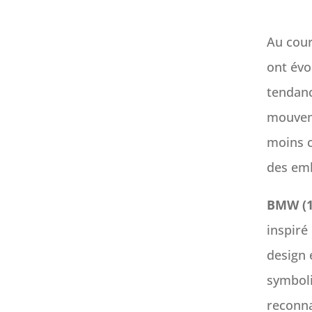
Au cour
ont évo
tendanc
mouvem
moins c’
des em
BMW (1
inspiré
design 
symboli
reconna