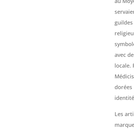
au Moye
servaien
guildes 
religie
symbole
avec de
locale.
Médicis
dorées 
identit
Les art
marques