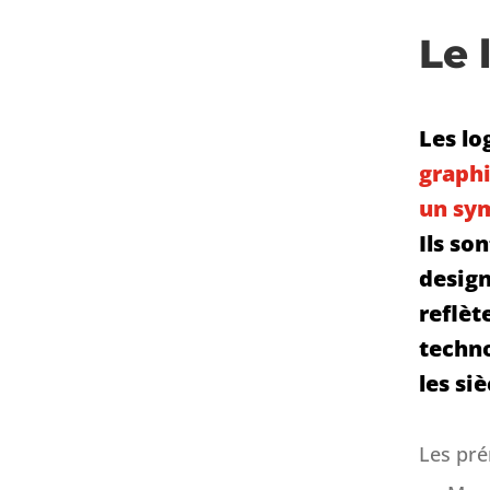
Le
Les lo
graphi
un sy
Ils so
design
reflèt
techno
les siè
Les pr