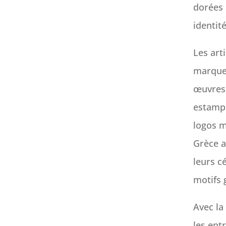
dorées 
identit
Les art
marques
œuvres.
estampi
logos m
Grèce a
leurs c
motifs 
Avec la 
les ent