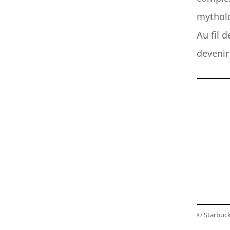
mythol
Au fil d
devenir
© Starbuc