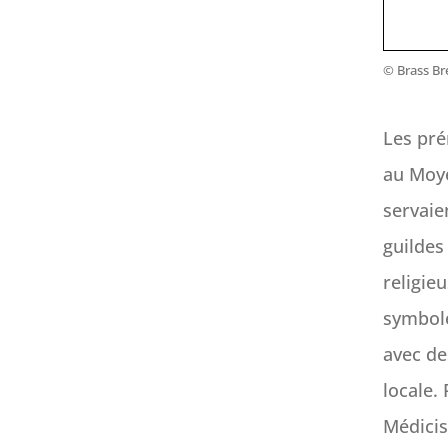
© Brass B
Les pr
au Moye
servaien
guildes 
religie
symbole
avec de
locale.
Médicis