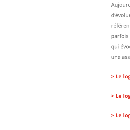
Aujourd
d’évolu
référen
parfois
qui évo
une as
> Le l
> Le lo
> Le l