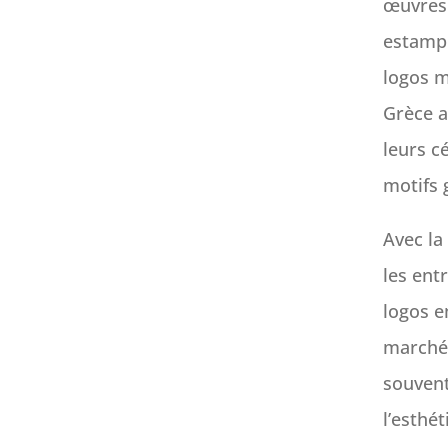
œuvres.
estampi
logos m
Grèce a
leurs c
motifs 
Avec la 
les ent
logos 
marché 
souvent
l’esthé