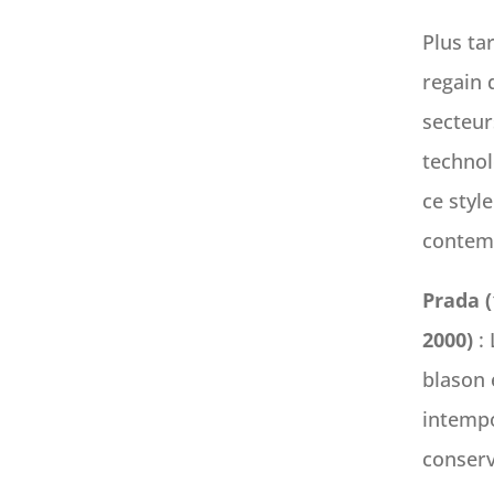
Plus ta
regain 
secteur
technol
ce styl
contem
Prada (
2000)
:
blason 
intempo
conserv