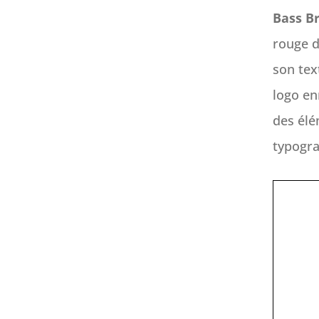
Bass B
rouge d
son tex
logo en
des élé
typogra