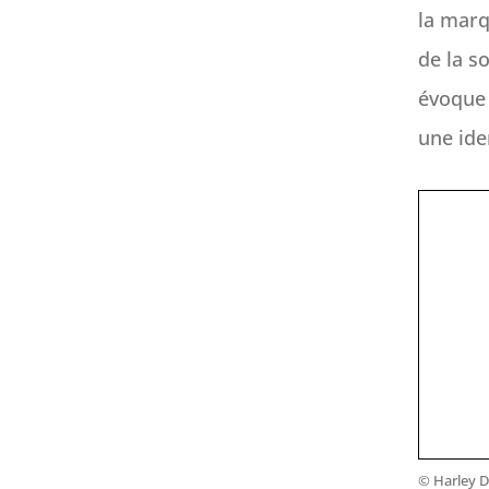
la marq
de la s
évoque 
une ide
© Harley 