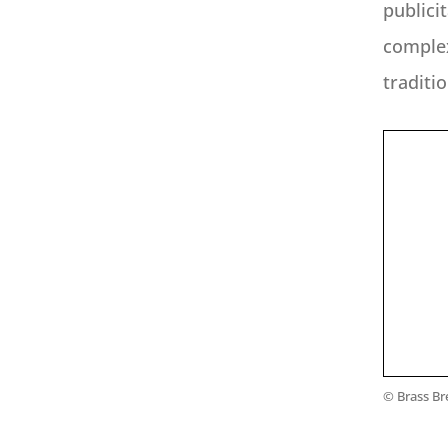
publici
comple
traditi
© Brass B