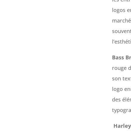
logos 
marché 
souvent
l’esthé
Bass B
rouge d
son tex
logo en
des élé
typogra
Harley